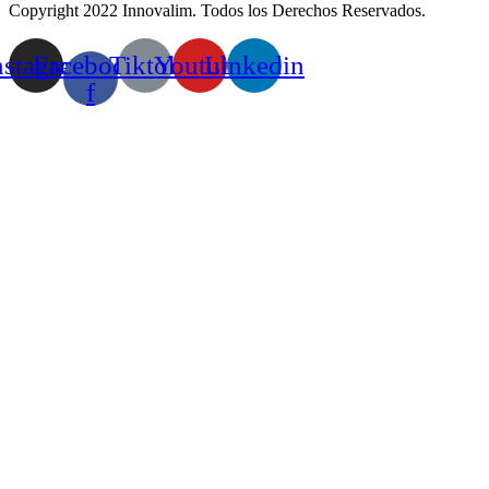
Copyright
2022 Innovalim. Todos los Derechos Reservados.
nstagram
Facebook-
Tiktok
Youtube
Linkedin
f